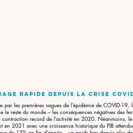
age rapide depuis la crise COVI
e par les premières vagues de l’épidémie de COVID-19, 
me le reste du monde – les conséquences négatives des fer
e contraction record de l’activité en 2020. Néanmoins, le
ent en 2021 avec une croissance historique du PIB attend
ur de 13% en fin d’année – un poids bas depuis plus de