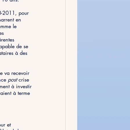
10-2011, pour 
marrent en 
comme le 
es 
érentes 
apable de se 
ataires à des 
e va recevoir 
nce 
post 
crise 
ent à investir 
raient à terme 
ur et 