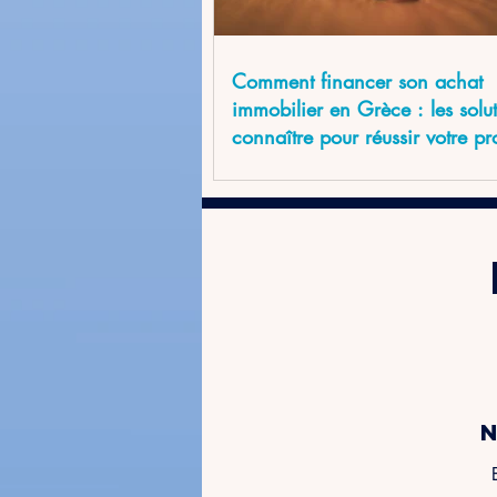
Comment financer son achat
immobilier en Grèce : les solu
connaître pour réussir votre pr