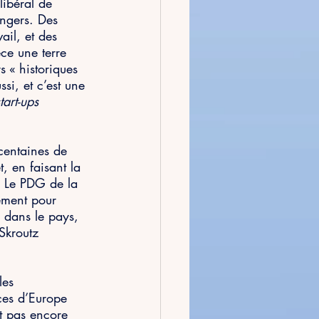
libéral de 
angers. Des 
ail, et des 
èce une terre 
s « historiques 
si, et c’est une 
tart-ups
centaines de 
, en faisant la 
.  Le PDG de la 
ement pour 
 dans le pays, 
Skroutz 
les 
nces d’Europe 
nt pas encore 