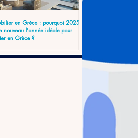
bilier en Grèce : pourquoi 2025
de nouveau l'année idéale pour
ter en Grèce ?
e