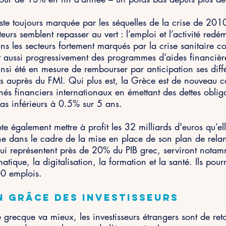
ste toujours marquée par les séquelles de la crise de 20
teurs semblent repasser au vert : l’emploi et l’activité redé
s les secteurs fortement marqués par la crise sanitaire 
rt aussi progressivement des programmes d’aides financièr
insi été en mesure de rembourser par anticipation ses diff
s auprès du FMI. Qui plus est, la Grèce est de nouveau c
hés financiers internationaux en émettant des dettes oblig
as inférieurs à 0.5% sur 5 ans.
e également mettre à profit les 32 milliards d'euros qu’ell
e dans le cadre de la mise en place de son plan de rela
i représentent près de 20% du PIB grec, serviront notamm
matique, la digitalisation, la formation et la santé. Ils pour
0 emplois. 
n grâce des investisseurs
grecque va mieux, les investisseurs étrangers sont de reto