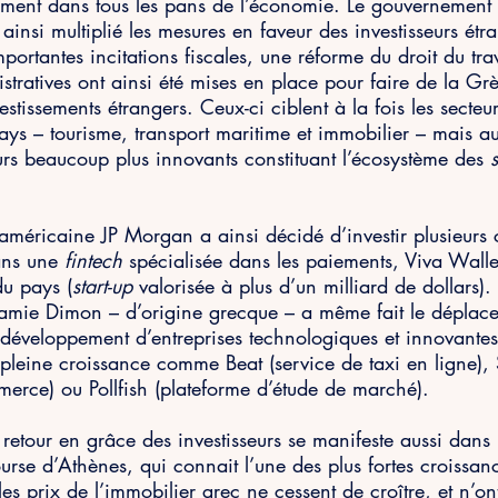
ement dans tous les pans de l’économie. Le gouvernement 
ainsi multiplié les mesures en faveur des investisseurs étr
portantes incitations fiscales, une réforme du droit du trav
istratives ont ainsi été mises en place pour faire de la Gr
estissements étrangers. Ceux-ci ciblent à la fois les secteur
ys – tourisme, transport maritime et immobilier – mais aus
rs beaucoup plus innovants constituant l’écosystème des 
s
américaine JP Morgan a ainsi décidé d’investir plusieurs 
ans une 
fintech
 spécialisée dans les paiements, Viva Wallet
du pays (
start-up
 valorisée à plus d’un milliard de dollars)
amie Dimon – d’origine grecque – a même fait le déplac
e développement d’entreprises technologiques et innovantes
 pleine croissance comme Beat (service de taxi en ligne), 
erce) ou Pollfish (plateforme d’étude de marché).
retour en grâce des investisseurs se manifeste aussi dans 
ourse d’Athènes, qui connait l’une des plus fortes croissa
es prix de l’immobilier grec ne cessent de croître, et n’o