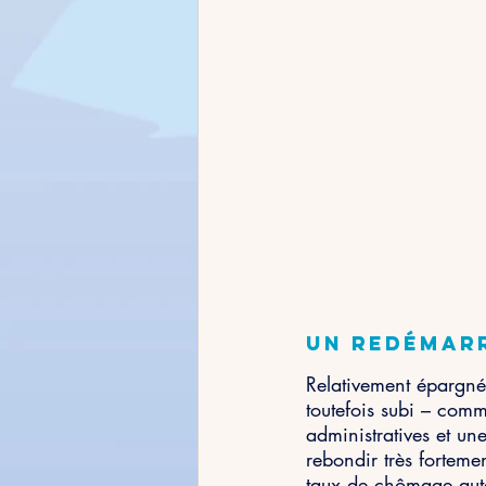
Un redémarr
Relativement épargné
toutefois subi – com
administratives et un
rebondir très fortem
taux de chômage auto