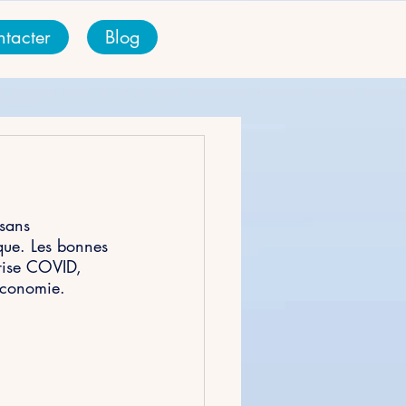
tacter
Blog
sans 
que. Les bonnes 
crise COVID, 
’économie.