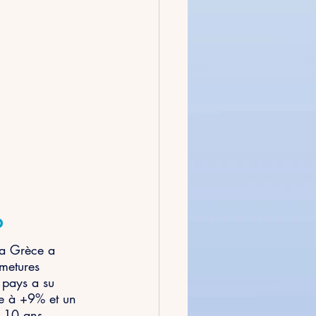
D
la Grèce a 
metures 
 pays a su 
ue à +9% et un 
 10 ans.