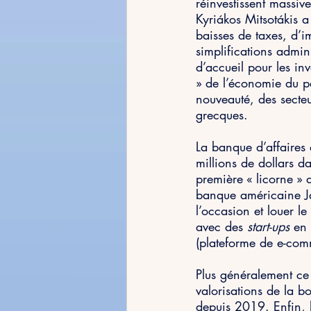
réinvestissent massiv
Kyriákos Mitsotákis a 
baisses de taxes, d’im
simplifications admin
d’accueil pour les inv
» de l’économie du pa
nouveauté, des secteu
grecques. 
La banque d’affaires 
millions de dollars d
première « licorne » 
banque américaine J
l’occasion et louer l
avec des 
start-ups
 en
(plateforme de e-comm
Plus généralement ce 
valorisations de la b
depuis 2019. Enfin, l