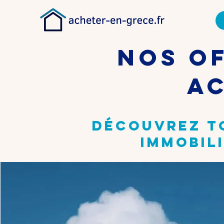
Nos of
a
Découvrez t
immobili