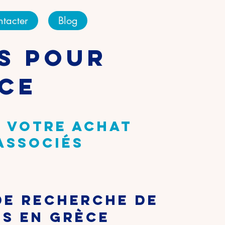
tacter
Blog
fs pour
ce
 votre achat
 associés
de recherche de
ns en Grèce