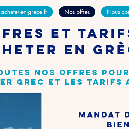
acheter-en-grece.fr
Nos offres
Nous con
fres et tari
cheter en Grè
outes nos offres pour
er grec et les tarifs
mandat 
bie