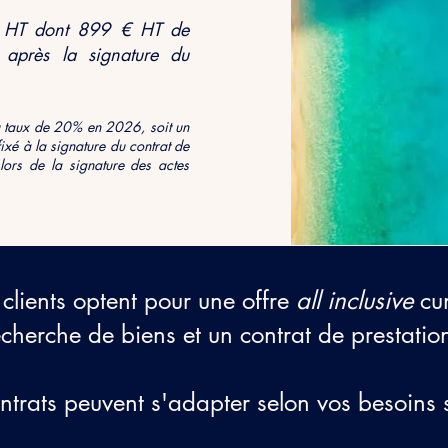
€ HT dont 899 € HT de
 après
la signature du
 au taux de 20% en 2026
, soit un
t fixé à la signature du contrat de
ors de la signature des actes
 clients optent pour une offre
all inclusive
cu
echerche de biens et un contrat de prestatio
ntrats peuvent s'adapter selon vos besoins 