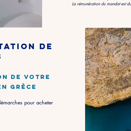
La rémunération du mandat est due
tation de
s
on
de votre
en Grèce
 démarches pour acheter