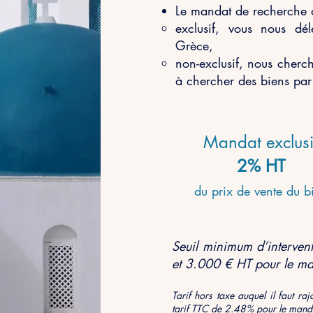
Le mandat de recherche d
exclusif, vous nous dél
Grèce,
non-exclusif, nous cherc
à chercher des biens par
Mandat exclusi
2% HT
du prix de
vente du b
Seuil m
inimum d’interven
et 3.000 € HT pour le ma
Tarif hors
ta
xe auquel il faut raj
tarif TTC de 2.48% pour le manda